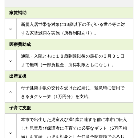
家賃補助
新規入居世帯を対象に18歳以下の子がいる世帯等に対
○
する家賃減額を実施（所得制限あり）。
医療費助成
通院・入院ともに１８歳到達以後の最初の３月３１日
○
まで無料（一部負担金、所得制限ともになし）。
出産支援
母子健康手帳の交付を受けた妊婦に、緊急時に使用で
○
きるタクシー券（1万円分）を支給。
子育て支援
本市で出生した児童及び満1歳に達する前に本市に転入
した児童及び保護者に子育てに必要なギフト（5万円相
○
当）を支給。小児を対象とした任意予防接種であるお