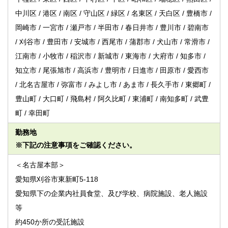
中川区 / 港区 / 南区 / 守山区 / 緑区 / 名東区 / 天白区 / 豊橋市 /
岡崎市 / 一宮市 / 瀬戸市 / 半田市 / 春日井市 / 豊川市 / 碧南市
/ 刈谷市 / 豊田市 / 安城市 / 西尾市 / 蒲郡市 / 犬山市 / 常滑市 /
江南市 / 小牧市 / 稲沢市 / 新城市 / 東海市 / 大府市 / 知多市 /
知立市 / 尾張旭市 / 高浜市 / 豊明市 / 日進市 / 田原市 / 愛西市
/ 北名古屋市 / 弥富市 / みよし市 / あま市 / 長久手市 / 東郷町 /
豊山町 / 大口町 / 飛島村 / 阿久比町 / 東浦町 / 南知多町 / 武豊
町 / 幸田町
勤務地
※下記の注意事項をご確認ください。
＜名古屋本部＞
愛知県刈谷市東新町5-118
愛知県下の企業内社員食堂、及び学校、病院施設、老人施設
等
約450か所の受託施設