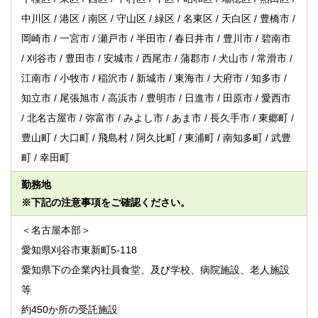
中川区 / 港区 / 南区 / 守山区 / 緑区 / 名東区 / 天白区 / 豊橋市 /
岡崎市 / 一宮市 / 瀬戸市 / 半田市 / 春日井市 / 豊川市 / 碧南市
/ 刈谷市 / 豊田市 / 安城市 / 西尾市 / 蒲郡市 / 犬山市 / 常滑市 /
江南市 / 小牧市 / 稲沢市 / 新城市 / 東海市 / 大府市 / 知多市 /
知立市 / 尾張旭市 / 高浜市 / 豊明市 / 日進市 / 田原市 / 愛西市
/ 北名古屋市 / 弥富市 / みよし市 / あま市 / 長久手市 / 東郷町 /
豊山町 / 大口町 / 飛島村 / 阿久比町 / 東浦町 / 南知多町 / 武豊
町 / 幸田町
勤務地
※下記の注意事項をご確認ください。
＜名古屋本部＞
愛知県刈谷市東新町5-118
愛知県下の企業内社員食堂、及び学校、病院施設、老人施設
等
約450か所の受託施設