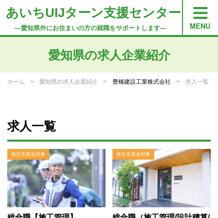
あいちUIJターン支援センター
―愛知県外にお住まいの方の就職をサポートします―
愛知県の求人企業紹介
ホーム
愛知県の求人企業紹介
豊橋建設工業株式会社
求人一覧
求人一覧
移住支援金対象
移住支援金対象
総合職【施工管理】
総合職（施工管理/設計積算/