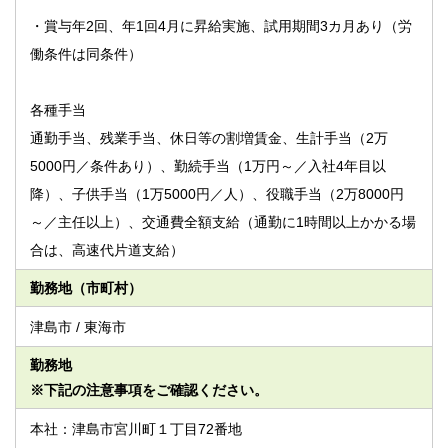
・賞与年2回、年1回4月に昇給実施、試用期間3カ月あり（労
働条件は同条件）
各種手当
通勤手当、残業手当、休日等の割増賃金、生計手当（2万
5000円／条件あり）、勤続手当（1万円～／入社4年目以
降）、子供手当（1万5000円／人）、役職手当（2万8000円
～／主任以上）、交通費全額支給（通勤に1時間以上かかる場
合は、高速代片道支給）
勤務地（市町村）
津島市 / 東海市
勤務地
※下記の注意事項をご確認ください。
本社：津島市宮川町１丁目72番地