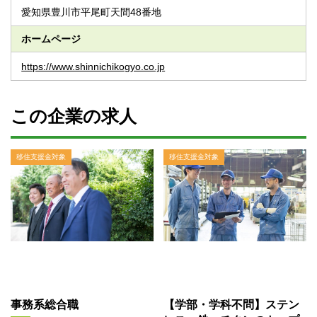
愛知県豊川市平尾町天間48番地
ホームページ
https://www.shinnichikogyo.co.jp
この企業の求人
移住支援金対象
移住支援金対象
事務系総合職
【学部・学科不問】ステン