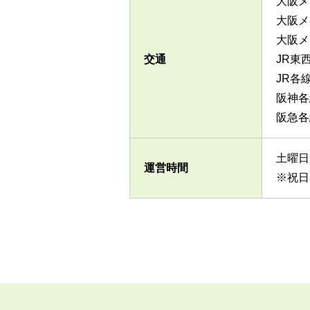
大阪メ
大阪メ
大阪メ
交通
JR東
JR各
阪神各
阪急各
土曜日 
運営時間
※祝日